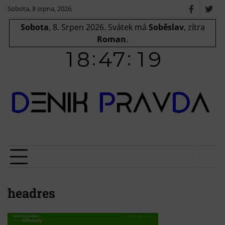
Skip
Sobota, 8 srpna, 2026
Faceboo
X
to
/
Sobota
, 8. Srpen 2026.
Svátek má
Soběslav
, zítra
content
Twit
Roman
.
headres