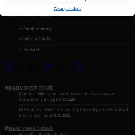
Sdílet obsah je povoleno s uvedením odkazu.Nabízíme
reklamní bannery, odkazy, PR a SEO články. Ceník
Zásady cookies
naleznete zde :
(klik)
✅ Ceník reklamy
✅ VIP SEO články
✅
Kontakt
DAILY POST CO UK
Mountain bikers end up in hospital after two separate
incidents at Llandegla
8. 8. 2026
New route between 'severed' Anglesey villages opens but will
it solve major issue
8. 8. 2026
NEW YORK TIMES
Edge of Your Seat
8. 8. 2026