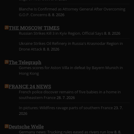
Blanche Is Confirmed as Attorney General After Overcoming
G.O.P. Concerns
8. 8. 2026
THE MOSCOW TIMES
Russian Strikes Kill 3 in Kyiv Region, Official Says
8. 8. 2026
Ukraine Strikes Oil Refinery in Russia's Krasnodar Region in
Drone Attack
8. 8. 2026
The Telegraph
Gomes scores for Aston Villa in defeat by Bayern Munich in
Hong Kong
FRANCE 24 NEWS
French police discover remains of five babies in a home in
southeastern France
28. 7. 2026
In pictures: Wildfires ravage parts of southern France
23. 7.
2026
Deutsche Welle
Germany news: Trucking rules eased as rivers run low
8. 8.