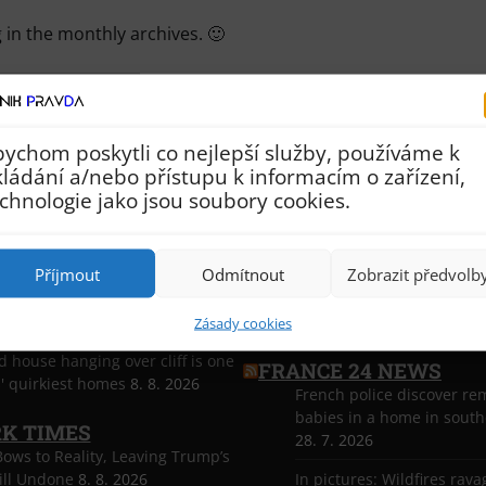
 in the monthly archives. 🙂
Archivy
ychom poskytli co nejlepší služby, používáme k
ládání a/nebo přístupu k informacím o zařízení,
chnologie jako jsou soubory cookies.
ST CO UK
The Telegraph
Příjmout
Odmítnout
Zobrazit předvolb
sh as day of congestion on A55
Argentina rugby fans disp
r routes
8. 8. 2026
banner in defeat by South
Zásady cookies
house hanging over cliff is one
FRANCE 24 NEWS
' quirkiest homes
8. 8. 2026
French police discover rem
babies in a home in sout
K TIMES
28. 7. 2026
ows to Reality, Leaving Trump’s
ill Undone
8. 8. 2026
In pictures: Wildfires rava