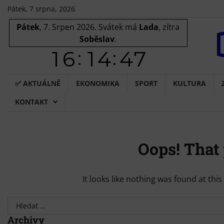
Skip
Pátek, 7 srpna, 2026
to
Pátek
, 7. Srpen 2026.
Svátek má
Lada
, zítra
content
Soběslav
.
✅ AKTUÁLNĚ
EKONOMIKA
SPORT
KULTURA
KONTAKT
Oops! That 
It looks like nothing was found at thi
Vyhledávání
Archivy