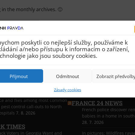
 in the monthly archives. 🙂
Archivy
ychom poskytli co nejlepší služby, používáme k
ládání a/nebo přístupu k informacím o zařízení,
chnologie jako jsou soubory cookies.
ST CO UK
The Telegraph
Příjmout
Odmítnout
Zobrazit předvolb
n 20 homes couple be built at
Suspected Ebola case on 
ewson site in Bangor
7. 8. 2026
river boat sparks testing 
Zásady cookies
ice and flies among most common
FRANCE 24 NEWS
 pest control call-outs to North
French police discover rem
spitals
7. 8. 2026
babies in a home in sout
28. 7. 2026
K TIMES
ack Voters in Georgia Want and
In pictures: Wildfires rava