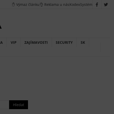
✋ Výmaz článku
👌 Reklama u nás
Kodex
Systém
Faceboo
X
/
Twit
KA
VIP
ZAJÍMAVOSTI
SECURITY
SK