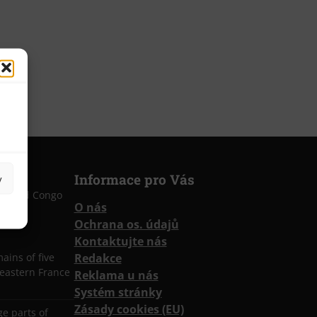
Informace pro Vás
y
packed Congo
O nás
rush
Ochrana os. údajů
Kontaktujte nás
ains of five
Redakce
heastern France
Reklama u nás
Systém stránky
Zásady cookies (EU)
ge parts of