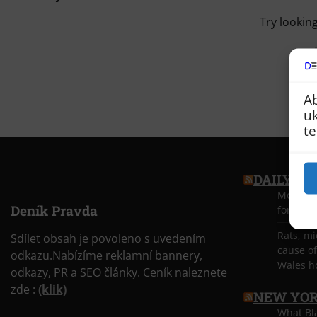
Try looking
Ab
uk
te
DAILY PO
More tha
Deník Pravda
former J
Rats, m
Sdílet obsah je povoleno s uvedením
cause of
odkazu.Nabízíme reklamní bannery,
Wales ho
odkazy, PR a SEO články. Ceník naleznete
zde :
(klik)
NEW YOR
What Bl