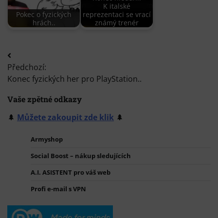
K italské
Pokec o fyzických
reprezentaci se vrací
hrách..
známý trenér
Navigace
Předchozí:
pro
Konec fyzických her pro PlayStation..
příspěvek
Vaše zpětné odkazy
🌲
Můžete zakoupit zde klik
🌲
Armyshop
Social Boost – nákup sledujících
A.I. ASISTENT pro váš web
Profi e-mail s VPN