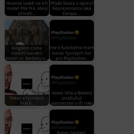
Hisense uvádí na trh
Přijde Slavia o oporu?
model PX4 Pro, který
Reprezentanta láká
přináší…
Evropa.…
Kingdom Come
rozezní barokní
Konec fyzických her
kostel sv. Barbory v…
pro PlayStation..
Aston Villa a Betano
Pokec o fyzických
prodlužují
hrách..
partnerství o tři roky
Konec hledání.