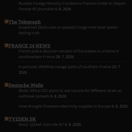
Russian Foreign Ministry Condemns France’s Order to Deport
Former RT Journalist
6. 8. 2026
The Telegraph
Suspected Ebola case on packed Congo river boat sparks
testing rush
FRANCE 24 NEWS
French police discover remains of five babies in a home in
southeastern France
28. 7. 2026
In pictures: Wildfires ravage parts of southern France
23. 7.
2026
Deutsche Welle
Ebola: Africa CDC plans to use vaccine for different strain as
outbreak spreads
6. 8. 2026
How drought threatens electricity supplies in Europe
6. 8. 2026
TYZDEN.SK
Nový .týždeň: Kam ide AI?
6. 8. 2026