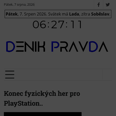
Skip
Pátek, 7 srpna, 2026
Faceboo
X
to
/
Pátek
, 7. Srpen 2026.
Svátek má
Lada
, zítra
Soběslav
.
content
Twit
Konec fyzických her pro
PlayStation..