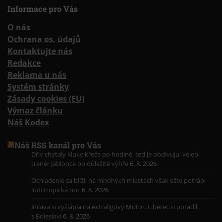
Informace pro Vás
O nás
Ochrana os. údajů
Kontaktujte nás
Redakce
Reklama u nás
Systém stránky
Zásady cookies (EU)
Výmaz článku
Náš Kodex
Náš RSS kanál pro Vás
Dřív chytaly kluky křeče po hodině, teď je obdivuju, velebí
trenér Jablonce po důležité výhře
6. 8. 2026
Ochladenie sa blíži, na mhohých miestach však ešte potrápi
ľudí tropická noc
6. 8. 2026
Jihlava si vyšlápla na extraligový Motor. Liberec si poradil
s Boleslaví
6. 8. 2026