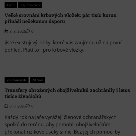
Tech
Zajímavosti
Velké srovnání krbových vložek: pár tisíc korun
přináší nečekanou úsporu
8. 8. 2026
0
Jistě existují výrobky, které vás zaujmou už na první
pohled. Platí to i pro krbové vložky.
Zajímavosti
Zdraví
Transfery ohrožených obojživelníků zachránily i letos
tisíce živočichů
8. 8. 2026
0
Každý rok na jaře vyrážejí členové ochranářských
spolků do terénu, aby pomohli obojživelníkům
překonat rizikové úseky silnic. Bez jejich pomoci by