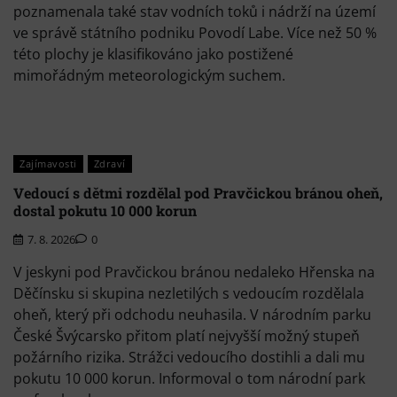
poznamenala také stav vodních toků i nádrží na území
ve správě státního podniku Povodí Labe. Více než 50 %
této plochy je klasifikováno jako postižené
mimořádným meteorologickým suchem.
Zajímavosti
Zdraví
Vedoucí s dětmi rozdělal pod Pravčickou bránou oheň,
dostal pokutu 10 000 korun
7. 8. 2026
0
V jeskyni pod Pravčickou bránou nedaleko Hřenska na
Děčínsku si skupina nezletilých s vedoucím rozdělala
oheň, který při odchodu neuhasila. V národním parku
České Švýcarsko přitom platí nejvyšší možný stupeň
požárního rizika. Strážci vedoucího dostihli a dali mu
pokutu 10 000 korun. Informoval o tom národní park