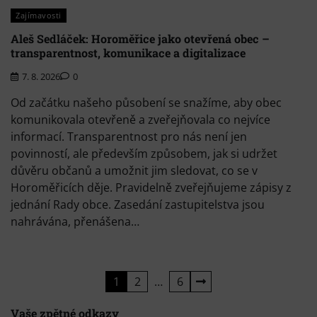
Zajímavosti
Aleš Sedláček: Horoměřice jako otevřená obec –
transparentnost, komunikace a digitalizace
7. 8. 2026
0
Od začátku našeho působení se snažíme, aby obec
komunikovala otevřeně a zveřejňovala co nejvíce
informací. Transparentnost pro nás není jen
povinností, ale především způsobem, jak si udržet
důvěru občanů a umožnit jim sledovat, co se v
Horoměřicích děje. Pravidelně zveřejňujeme zápisy z
jednání Rady obce. Zasedání zastupitelstva jsou
nahrávána, přenášena…
Stránkování
1
2
…
6
příspěvků
Vaše zpětné odkazy