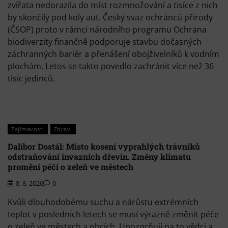
zvířata nedorazila do míst rozmnožování a tisíce z nich
by skončily pod koly aut. Český svaz ochránců přírody
(ČSOP) proto v rámci národního programu Ochrana
biodiverzity finančně podporuje stavbu dočasných
záchranných bariér a přenášení obojživelníků k vodním
plochám. Letos se takto povedlo zachránit více než 36
tisíc jedinců.
Zajímavosti
Zdraví
Dalibor Dostál: Místo kosení vyprahlých trávníků
odstraňování invazních dřevin. Změny klimatu
promění péči o zeleň ve městech
8. 8. 2026
0
Kvůli dlouhodobému suchu a nárůstu extrémních
teplot v posledních letech se musí výrazně změnit péče
o zeleň ve městech a obcích. Upozorňují na to vědci a