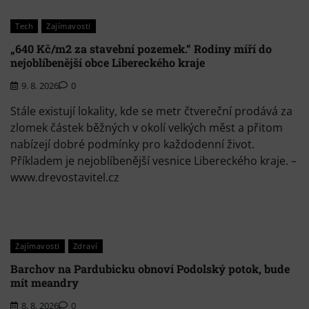
Tech
Zajímavosti
„640 Kč/m2 za stavební pozemek.“ Rodiny míří do
nejoblíbenější obce Libereckého kraje
9. 8. 2026
0
Stále existují lokality, kde se metr čtvereční prodává za
zlomek částek běžných v okolí velkých měst a přitom
nabízejí dobré podmínky pro každodenní život.
Příkladem je nejoblíbenější vesnice Libereckého kraje. –
www.drevostavitel.cz
Zajímavosti
Zdraví
Barchov na Pardubicku obnoví Podolský potok, bude
mít meandry
8. 8. 2026
0