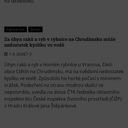
na facebooku.
Zajímavosti
Zdraví
Za úhyn raků a ryb v rybníce na Chrudimsku může
nedostatek kyslíku ve vodě
7. 8. 2026
0
Úhyn raků a ryb v Horním rybníce u Vranova, části
obce Ctětín na Chrudimsku, má na svědomí nedostatek
kyslíku ve vodě. Způsobilo ho horké počasí s minimem
srážek. Podezření na otravu modrou skalicí se
nepotvrdilo, uvedla na dotaz ČTK ředitelka oblastního
inspektorátu České inspekce životního prostředí (ČIŽP)
v Hradci Králové Jana Štěpánková.