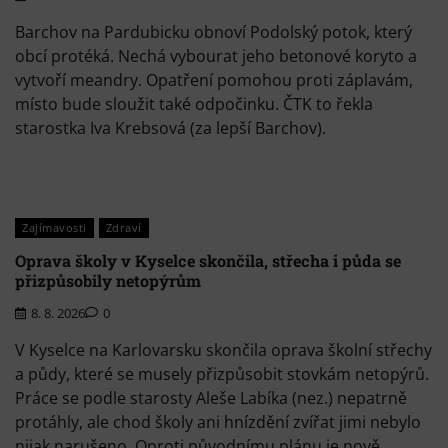
Barchov na Pardubicku obnoví Podolský potok, který
obcí protéká. Nechá vybourat jeho betonové koryto a
vytvoří meandry. Opatření pomohou proti záplavám,
místo bude sloužit také odpočinku. ČTK to řekla
starostka Iva Krebsová (za lepší Barchov).
Zajímavosti
Zdraví
Oprava školy v Kyselce skončila, střecha i půda se
přizpůsobily netopýrům
8. 8. 2026
0
V Kyselce na Karlovarsku skončila oprava školní střechy
a půdy, které se musely přizpůsobit stovkám netopýrů.
Práce se podle starosty Aleše Labíka (nez.) nepatrně
protáhly, ale chod školy ani hnízdění zvířat jimi nebylo
nijak narušeno. Oproti původnímu plánu je nově