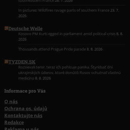
southeastern France
28. 7. 2026
In pictures: Wildfires ravage parts of southern France
23. 7.
2026
Deutsche Welle
Kosovo PM Kurti egged in parliament amid political crisis
8. 8.
2026
Thousands attend Prague Pride parade
8. 8. 2026
TYZDEN.SK
Rozsievali teror, teraz ich pohlcuje panika. Štyridsať dní
ukrajinských úderov, ktoré donútili Rusov ochutnať vlastnú
medicínu
8. 8. 2026
Informace pro Vás
O nás
Ochrana os. údajů
Kontaktujte nás
Redakce
Reklama u nás