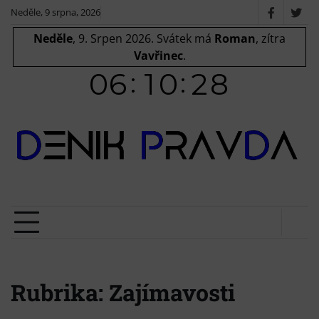
Skip
Neděle, 9 srpna, 2026
Faceboo
X
to
/
Neděle
, 9. Srpen 2026.
Svátek má
Roman
, zítra
content
Twit
Vavřinec
.
Rubrika:
Zajímavosti