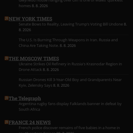
Gwynedd house hanging over cliff is one of Wales' quirkiest
homes
8. 8. 2026
NEW YORK TIMES
Senate Bows to Reality, Leaving Trump’s Voting Bill Undone
8.
8. 2026
The U.S. Is Burning Through Weapons in Iran. Russia and
China Are Taking Note.
8. 8. 2026
THE MOSCOW TIMES
Ukraine Strikes Oil Refinery in Russia's Krasnodar Region in
Drone Attack
8. 8. 2026
Russian Drones Kill 3-Year-Old Boy and Grandparents Near
Kyiv, Zelensky Says
8. 8. 2026
The Telegraph
Argentina rugby fans display Falklands banner in defeat by
South Africa
FRANCE 24 NEWS
French police discover remains of five babies in a home in