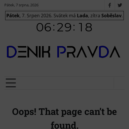
Skip
Pátek, 7 srpna, 2026
Faceboo
X
to
/
Pátek
, 7. Srpen 2026.
Svátek má
Lada
, zítra
Soběslav
.
content
Twit
Oops! That page can’t be
found.