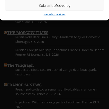
NEW YORK TIMES
Zobrazit předvolby
Senate Panel Votes to Hold Fauci in Contempt
6. 8. 2026
Zásady cookies
Trump Issues Tariffs on Key Ingredient for Electronics and
Solar Panels
6. 8. 2026
THE MOSCOW TIMES
Russia Rolls Back Fuel Quality Standards to Quell Domestic
Shortages
6. 8. 2026
Russian Foreign Ministry Condemns France’s Order to Deport
Former RT Journalist
6. 8. 2026
The Telegraph
Suspected Ebola case on packed Congo river boat sparks
testing rush
FRANCE 24 NEWS
French police discover remains of five babies in a home in
southeastern France
28. 7. 2026
In pictures: Wildfires ravage parts of southern France
23. 7.
2026