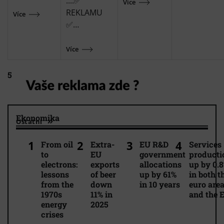
....✅
Více
REKLAMU
Více
✅…
Více
5
Ekonomika
Ostatní
From oil
Extra-
EU R&D
Services
to
EU
government
producti
electrons:
exports
allocations
up by 0.
lessons
of beer
up by 61%
in both t
from the
down
in 10 years
euro are
1970s
11% in
and the 
energy
2025
crises