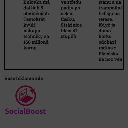
Bulovka má
ve středu
stanu a na
dalších 5
padly po
trampolíně,
obviněných.
celém
teď spí na
Tentokrát
Česku.
terase.
kvůli
Strážnice
Když je
nákupu
hlásí 41
doma
techniky za
stupňů
horko,
160 milionů
odchází
korun
rodina z
Plzeňska
na noc ven
Vaše reklama zde