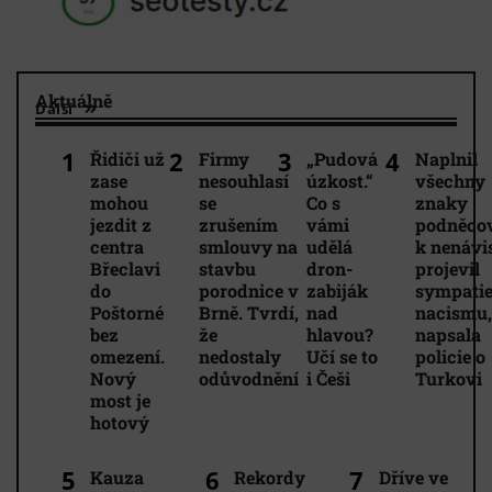
Aktuálně
Další
Řidiči už
Firmy
„Pudová
Naplnil
zase
nesouhlasí
úzkost.“
všechny
mohou
se
Co s
znaky
jezdit z
zrušením
vámi
podněco
centra
smlouvy na
udělá
k nenávis
Břeclavi
stavbu
dron-
projevil
do
porodnice v
zabiják
sympatie
Poštorné
Brně. Tvrdí,
nad
nacismu,
bez
že
hlavou?
napsala
omezení.
nedostaly
Učí se to
policie o
Nový
odůvodnění
i Češi
Turkovi
most je
hotový
Kauza
Rekordy
Dříve ve