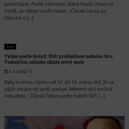
předcházet. Podle informací, které hasiči získali na
místě, se někdo snažil zbavit… Článek Landa po
článcích o […]
Ženy
Týden podle hvězd: Štíři prohlédnou nekalou hru,
Vodnářům náhoda ukáže nový směr
9. 8. 2026
0
Ryby mohou v týdnu od 10. do 16. srpna cítit, že se
jejich intuice výrazně zesiluje. Některé věci možná
nebudete… Článek Týden podle hvězd: Štíři […]