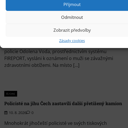
Příjmout
Krimi
Odmítnout
Úspěšná resuscitace nedaleko Prahy
Zobrazit předvolby
10. 8. 2026
0
Zásady cookies
Dne 31.7.2026, v 18:25 hodin, byli strážníci Městské
policie Odolena Voda, prostřednictvím systému
FIREPORT, vysláni k oznámení o muži se závažnými
zdravotními obtížemi. Na místo […]
Krimi
Policisté na jihu Čech zastavili další přetížený kamion
10. 8. 2026
0
Mnohokrát jihočeští policisté ve svých tiskových