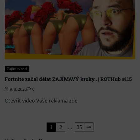
Zajímavosti
Fortnite začal dělat ZAJÍMAVÝ kroky.. | ROTHub #115
9. 8. 2026
0
Otevřít video Vaše reklama zde
Stránkování
1
2
…
35
příspěvků