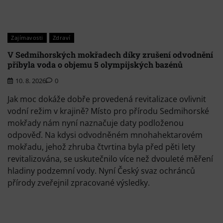
Zajímavosti
Zdraví
V Sedmihorských mokřadech díky zrušení odvodnění
přibyla voda o objemu 5 olympijských bazénů
10. 8. 2026
0
Jak moc dokáže dobře provedená revitalizace ovlivnit
vodní režim v krajině? Místo pro přírodu Sedmihorské
mokřady nám nyní naznačuje daty podloženou
odpověď. Na kdysi odvodněném mnohahektarovém
mokřadu, jehož zhruba čtvrtina byla před pěti lety
revitalizována, se uskutečnilo více než dvouleté měření
hladiny podzemní vody. Nyní Český svaz ochránců
přírody zveřejnil zpracované výsledky.