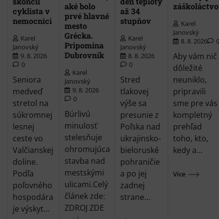
skončil
deň teploty
aké bolo
záškoláctvo
cyklista v
až 34
prvé hlavné
nemocnici
stupňov
Karel
mesto
Janovský
Grécka.
Karel
Karel
8. 8. 2026
Pripomína
Janovský
Janovský
Dubrovník
Aby vám nič
9. 8. 2026
8. 8. 2026
0
0
dôležité
Karel
Seniora
Stred
neuniklo,
Janovský
9. 8. 2026
medveď
tlakovej
pripravili
0
stretol na
výše sa
sme pre vás
Búrlivú
súkromnej
presunie z
kompletný
minulosť
lesnej
Poľska nad
prehľad
stelesňuje
ceste vo
ukrajinsko-
toho, kto,
ohromujúca
Valčianskej
bieloruské
kedy a…
stavba nad
doline.
pohraničie
mestskými
Podľa
a po jej
Více
ulicami.Celý
poľovného
zadnej
článek zde:
hospodára
strane…
ZDROJ ZDE
je výskyt…