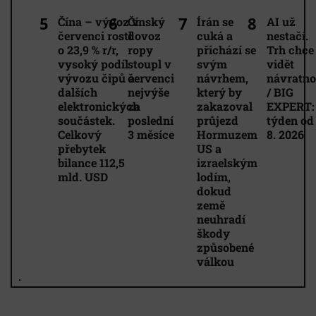
Čína – vývoz v
Čínský
Írán se
AI už
červenci rostl
dovoz
cuká a
nestačí.
o 23,9 % r/r,
ropy
přichází se
Trh chce
vysoký podíl
stoupl v
svým
vidět
vývozu čipů a
červenci
návrhem,
návratno
dalších
nejvýše
který by
/ BIG
elektronických
za
zakazoval
EXPERT:
součástek.
poslední
průjezd
týden od 
Celkový
3 měsíce
Hormuzem
8. 2026
přebytek
US a
bilance 112,5
izraelským
mld. USD
lodím,
dokud
země
neuhradí
škody
způsobené
válkou