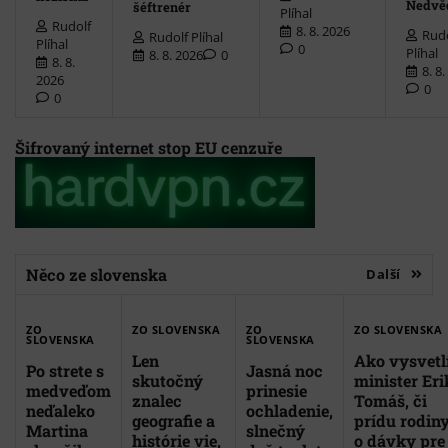
Nedvě
šéftrenér
Plíhal
Rudolf
8. 8. 2026
Rudo
Rudolf Plíhal
Plíhal
0
Plíhal
8. 8. 2026
0
8. 8.
8. 8
2026
0
0
Šifrovaný internet stop EU cenzuře
Něco ze slovenska
Další
ZO
ZO SLOVENSKA
ZO
ZO SLOVENSKA
SLOVENSKA
SLOVENSKA
Len
Ako vysvetl
Po strete s
Jasná noc
skutočný
minister Eri
medveďom
prinesie
znalec
Tomáš, či
neďaleko
ochladenie,
geografie a
prídu rodin
Martina
slnečný
histórie vie,
o dávky pre