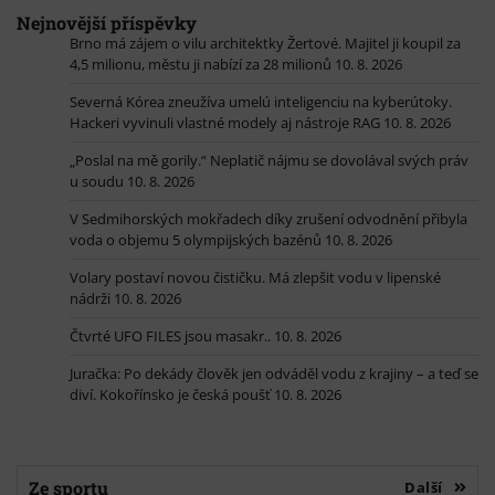
Nejnovější příspěvky
Brno má zájem o vilu architektky Žertové. Majitel ji koupil za
4,5 milionu, městu ji nabízí za 28 milionů
10. 8. 2026
Severná Kórea zneužíva umelú inteligenciu na kyberútoky.
Hackeri vyvinuli vlastné modely aj nástroje RAG
10. 8. 2026
„Poslal na mě gorily.“ Neplatič nájmu se dovolával svých práv
u soudu
10. 8. 2026
V Sedmihorských mokřadech díky zrušení odvodnění přibyla
voda o objemu 5 olympijských bazénů
10. 8. 2026
Volary postaví novou čističku. Má zlepšit vodu v lipenské
nádrži
10. 8. 2026
Čtvrté UFO FILES jsou masakr..
10. 8. 2026
Juračka: Po dekády člověk jen odváděl vodu z krajiny – a teď se
diví. Kokořínsko je česká poušť
10. 8. 2026
Ze sportu
Další