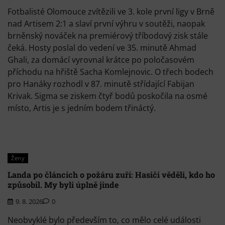
Fotbalisté Olomouce zvítězili ve 3. kole první ligy v Brně
nad Artisem 2:1 a slaví první výhru v soutěži, naopak
brněnský nováček na premiérový tříbodový zisk stále
čeká. Hosty poslal do vedení ve 35. minutě Ahmad
Ghali, za domácí vyrovnal krátce po poločasovém
příchodu na hřiště Sacha Komlejnovic. O třech bodech
pro Hanáky rozhodl v 87. minutě střídající Fabijan
Krivak. Sigma se ziskem čtyř bodů poskočila na osmé
místo, Artis je s jedním bodem třináctý.
Ženy
Landa po článcích o požáru zuří: Hasiči věděli, kdo ho
způsobil. My byli úplně jinde
9. 8. 2026
0
Neobvyklé bylo především to, co mělo celé události