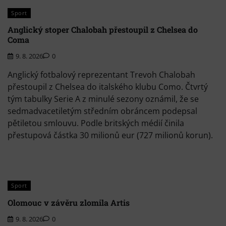
Sport
Anglický stoper Chalobah přestoupil z Chelsea do
Coma
9. 8. 2026
0
Anglický fotbalový reprezentant Trevoh Chalobah
přestoupil z Chelsea do italského klubu Como. Čtvrtý
tým tabulky Serie A z minulé sezony oznámil, že se
sedmadvacetiletým středním obráncem podepsal
pětiletou smlouvu. Podle britských médií činila
přestupová částka 30 milionů eur (727 milionů korun).
Sport
Olomouc v závěru zlomila Artis
9. 8. 2026
0