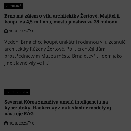
Aktuálně
Brno má zájem o vilu architektky Žertové. Majitel ji
koupil za 4,5 milionu, městu ji nabízí za 28 milionů
10. 8. 2026
0
Vedení Brna chce koupit unikátní rodinnou vilu zesnulé
architektky Růženy Žertové. Politici chtějí dům
prostřednictvím Muzea města Brna otevřít lidem jako
jiné slavné vily ve […]
Zo Slovenska
Severná Kórea zneužíva umelú inteligenciu na
kyberútoky. Hackeri vyvinuli vlastné modely aj
nástroje RAG
10. 8. 2026
0