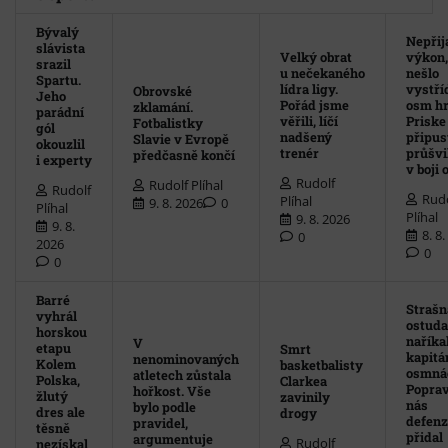
Bývalý
Nepřij
slávista
Velký obrat
výkon,
srazil
u nečekaného
nešlo
Spartu.
lídra ligy.
vystří
Obrovské
Jeho
Pořád jsme
osm hr
zklamání.
parádní
věřili, líčí
Priske
Fotbalistky
gól
nadšený
připust
Slavie v Evropě
okouzlil
trenér
průšvi
předčasně končí
i experty
v boji o
Rudolf
Rudolf Plíhal
Rudolf
Rudo
Plíhal
9. 8. 2026
0
Plíhal
Plíhal
9. 8. 2026
9. 8.
8. 8
0
2026
0
0
Barré
Strašn
vyhrál
ostuda
horskou
naříka
V
etapu
Smrt
kapitá
nenominovaných
Kolem
basketbalisty
osmná
atletech zůstala
Polska,
Clarkea
Poprav
hořkost. Vše
žlutý
zavinily
nás
bylo podle
dres ale
drogy
defenz
pravidel,
těsně
přidal
argumentuje
Rudolf
nezískal