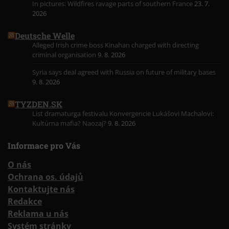
In pictures: Wildfires ravage parts of southern France
23. 7.
2026
Deutsche Welle
Alleged Irish crime boss Kinahan charged with directing
criminal organisation
9. 8. 2026
Syria says deal agreed with Russia on future of military bases
9. 8. 2026
TYZDEN.SK
List dramaturga festivalu Konvergencie Lukášovi Machalovi:
Kultúrna mafia? Naozaj?
9. 8. 2026
Informace pro Vás
O nás
Ochrana os. údajů
Kontaktujte nás
Redakce
Reklama u nás
Systém stránky