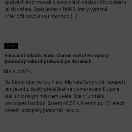
zprávách informovali o kontrolách nákladních vozidel a
jejich vážení. Opět jeden z řidičů, který výrazně
překročil povolenou mez nad […]
Sport
Senzační mladík Rada vládne světu! Evropský
juniorský rekord překonal po 42 letech
9. 8. 2026
0
Na blond obarvenou hlavu Michala Rady viděli soupeři
jen zezadu, český překážkář se v americkém Eugene
stal juniorským mistrem světa. Své triumfální
vystoupení ozdobil časem 48,59 s, kterým po 42 letech
vylepšil evropský juniorský rekord.