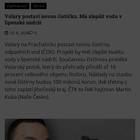
Zajímavosti
Zdraví
Volary postaví novou čističku. Má zlepšit vodu v
lipenské nádrži
10. 8. 2026
0
Volary na Prachaticku postaví novou čistírnu
odpadních vod (ČOV). Projekt by měl zlepšit kvalitu
vody v lipenské nádrži. Současnou čistírnou protéká
Volarský potok, který do přehrady přináší až 16
procent celkového objemu fosforu. Náklady na stavbu
nové čistírny budou 100 milionů korun, dvě třetiny z
toho zaplatí Jihočeský kraj. ČTK to řekl hejtman Martin
Kuba (Naše Česko).