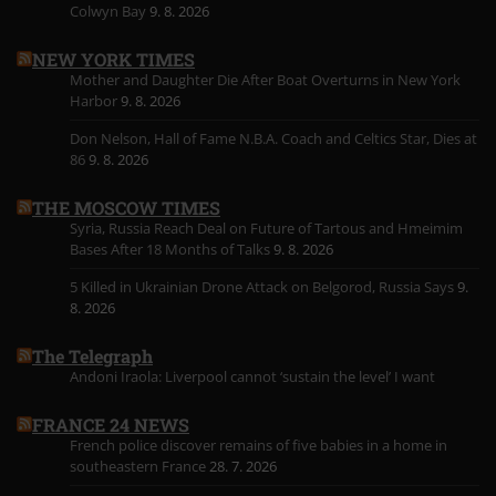
Colwyn Bay
9. 8. 2026
NEW YORK TIMES
Mother and Daughter Die After Boat Overturns in New York
Harbor
9. 8. 2026
Don Nelson, Hall of Fame N.B.A. Coach and Celtics Star, Dies at
86
9. 8. 2026
THE MOSCOW TIMES
Syria, Russia Reach Deal on Future of Tartous and Hmeimim
Bases After 18 Months of Talks
9. 8. 2026
5 Killed in Ukrainian Drone Attack on Belgorod, Russia Says
9.
8. 2026
The Telegraph
Andoni Iraola: Liverpool cannot ‘sustain the level’ I want
FRANCE 24 NEWS
French police discover remains of five babies in a home in
southeastern France
28. 7. 2026