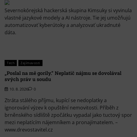
Severnokórejská hackerská skupina Kimsuky si vyvinula
vlastné jazykové modely a AI nástroje. Tie jej umožňujú
automatizovať kyberútoky a analyzovať ukradnuté
dáta.
Tech
Zajímavosti
„Poslal na mě gorily.“ Neplatič nájmu se dovolával
svých práv u soudu
10. 8. 2026
0
Ztráta stálého příjmu, kupící se nedoplatky a
ignorování výzev k opuštění nemovitosti. Příběh z
brněnského sídliště zpočátku vypadal jako tuctový spor
mezi neplatícím nájemníkem a pronajímatelem. –
www.drevostavitel.cz